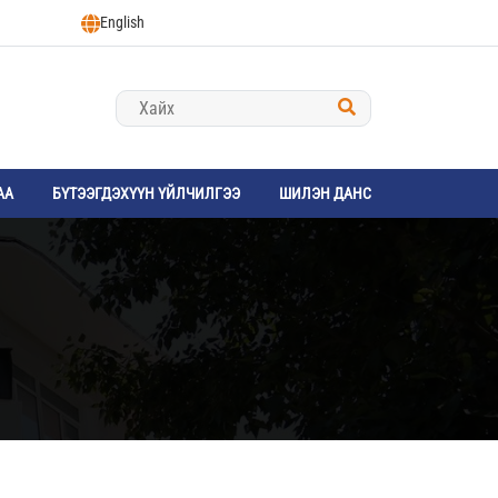
English
АА
БҮТЭЭГДЭХҮҮН ҮЙЛЧИЛГЭЭ
ШИЛЭН ДАНС