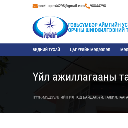
mnch.oper44298@gmail.com
98844298
ГОВЬСҮМБЭР АЙМГИЙН УС
ОРЧНЫ ШИНЖИЛГЭЭНИЙ 
БИДНИЙ ТУХАЙ
ЦАГ ҮЕИЙН МЭДЭЭЛЭЛ
МЭД
Үйл ажиллагааны т
НҮҮР
МЭДЭЭЛЛИЙН ИЛ ТОД БАЙДАЛ
ҮЙЛ АЖИЛЛААГА