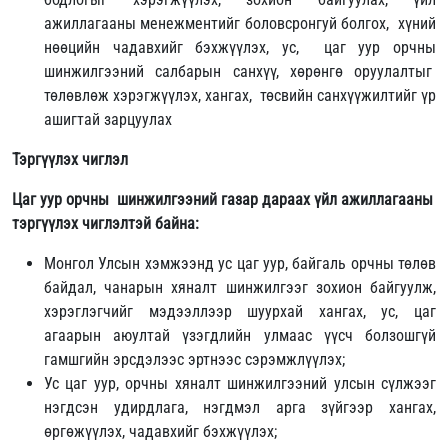
ажиллагааны менежментийг боловсронгуй болгох, хүний
нөөцийн чадавхийг бэхжүүлэх, ус, цаг уур орчны
шинжилгээний салбарын санхүү, хөрөнгө оруулалтыг
төлөвлөж хэрэгжүүлэх, хангах, төсвийн санхүүжилтийг үр
ашигтай зарцуулах
Тэргүүлэх чиглэл
Цаг уур орчны шинжилгээний газар дараах үйл ажиллагааны
тэргүүлэх чиглэлтэй байна:
Монгол Улсын хэмжээнд ус цаг уур, байгаль орчны төлөв
байдал, чанарын хяналт шинжилгээг зохион байгуулж,
хэрэглэгчийг мэдээллээр шуурхай хангах, ус, цаг
агаарын аюултай үзэгдлийн улмаас үүсч болзошгүй
гамшгийн эрсдэлээс эртнээс сэрэмжлүүлэх;
Ус цаг уур, орчны хяналт шинжилгээний улсын сүлжээг
нэгдсэн удирдлага, нэгдмэл арга зүйгээр хангах,
өргөжүүлэх, чадавхийг бэхжүүлэх;