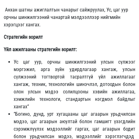
Анхан шатны ажиглалтын чанарыг сайжруулах, Ус, цаг уур
орчны шинжилгээний чанартай мэлдээллээр нийгмийн
хэрэгцээг хангах.
Стратегийн зорилт
Үйл ажилгааны стратегийн зорилт:
Ус цаг уур, орчны шинжилгээний улсын сүлжээг
мэргэжил, арга зүйн удирдлагаар хангаж, улсын
сүлжээний тогтвортой тасралтгүй үйл ажиллагааг
хангаж, техник, технологийн шинэчлэл, дотоодын болон
олон улсын мэдээ солилцооны хэвийн ажиллагаа,
хэмжлийн технологи, стандартын нэгдмэл байдлыг
хангах”
”Богино, дунд, урт хугацааны цаг агаарын урьдчилсан
мэдээ, цаг агаарын аюултай болон гамшигт үзэгдлийн
сэрэмжлүүлэх мэдээллийг гаргах, цаг агаарын бодит
болон урьдчилсан мэдээ, мэдээллийг хэрэглэгчдэд