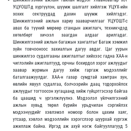
УЦУОШТ-д хүргүүлэн, шүүмж шалгалт хийлгэж УЦУХ-ийн
зохих сектруудад дахин шүүмж хийлгэдэг.
Шинжилгээний ажлын хариу зааварчилгааг УЦУОШТ-с
авах ба түүний мөрөөр станцын ажиглагч, техникчдэд
хөтөлбөрт хичээл заагдан алдааг арилгадаг.
Шинжилгээний ажлын багажын хангалтыг Багаж хэмжил
зүйн товчооноос захиалгын дагуу авдаг. Цаг уурын
шинжилгээ судалгааны ажиглалтыг хийхээс гадна ХАА-н
чиглэлийн ажиглалтууд, орчны бохирдол зэрэг ажлуудыг
заавар журмын дагуу хийж гаргаж мэдээллийг
баталгаажуулдаг. ХАА-н газар сумдтай хамтран зун,
өвлийн явуул судалгаа, бэлчээрийн даац тодорхойлох
ажлуудыг тогтоосон хугацаанд хийж гүйцэтгэсээр байгаа
ба цаашид ч үргэлжлүүлнэ. Мэдээлэл үйлчилгээний
ажлын хувьд төрөл бүрийн урьдчилан сэргийлэх
мэдээнүүдийг хэвлэмэл номоор болон цахим хаяг,
утсаар, хэвлэл мэдээллийн хэрэгслээр шуурхай хүргэж
ажиллаж байна. Иргэд аж ахуй нэгж байгууллагууд 5