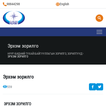
98844298
English
Эрхэм зорилго
НҮҮР
БИДНИЙ ТУХАЙ
БАЙГУУЛЛАГЫН ЗОРИЛГО, ЗОРИЛТУУД
ЭРХЭМ ЗОРИЛГО
Эрхэм зорилго
559
ЭРХЭМ ЗОРИЛГО