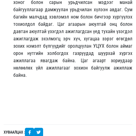
хоног болон сарын урьдчилсан мэдээг манай
байгууллагаар дамжуулан урьдчилан хүлээн авдаг. Сум
багийн малчдад хэвлэмэл ном болон бичгээр хүргүүлэх
тохиолдол байдаг. Цаг агаарын аюултай онц болон
давтан аюултай үзэгдэл ажиглагдсан үед тухайн үзэгдэл
ажиглагдаж эхэлмэгц эрч хүч, хугацаа зэрэг өгөгдөл
зохих нэмэлт бүлгүүдийг оролцуулан УЦУХ болон аймаг
орон нутгийн холбогдох газруудад шуурхай хүргэх
ажиллагаа явагдаж байна. Цаг агаарт зориудаар
нөлөөлөх үйл ажиллагааг зохион байгуулж ажиллаж
байна.
ХУВААЛЦАХ :