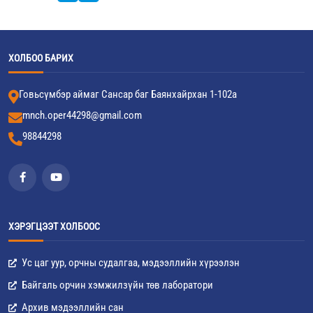
ХОЛБОО БАРИХ
Говьсүмбэр аймаг Сансар баг Баянхайрхан 1-102а
mnch.oper44298@gmail.com
98844298
ХЭРЭГЦЭЭТ ХОЛБООС
Ус цаг уур, орчны судалгаа, мэдээллийн хүрээлэн
Байгаль орчин хэмжилзүйн төв лаборатори
Архив мэдээллийн сан