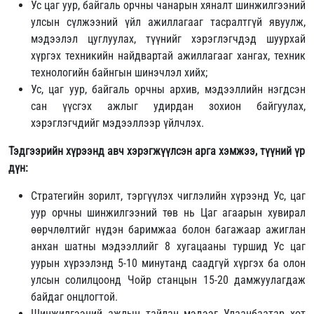
Ус цаг уур, байгаль орчны чанарын хяналт шинжилгээний
улсын сүлжээний үйл ажиллагааг тасралтгүй явуулж,
мэдээлэл цуглуулах, түүнийг хэрэглэгчдэд шуурхай
хүргэх техникийн найдвартай ажиллагааг хангах, техник
технологийн байнгын шинэчлэл хийх;
Ус, цаг уур, байгаль орчны архив, мэдээллийн нэгдсэн
сан үүсгэх ажлыг удирдан зохион байгуулах,
хэрэглэгчдийг мэдээллээр үйлчлэх.
Тэдгээрийн хүрээнд авч хэрэгжүүлсэн арга хэмжээ, түүний үр
дүн:
Стратегийн зорилт, тэргүүлэх чиглэлийн хүрээнд Ус, цаг
уур орчны шинжилгээний төв нь Цаг агаарын хувирал
өөрчлөлтийг нүдэн баримжаа болон багажаар ажиглан
анхан шатны мэдээллийг 8 хугацааны туршид Ус цаг
уурын хүрээлэнд 5-10 минутанд саадгүй хүргэх ба олон
улсын солилцоонд Чойр станцын 15-20 дамжуулагдаж
байдаг онцлогтой.
Шинжилгээний ажлын тайлан мэдээг Улаанбаатар хот