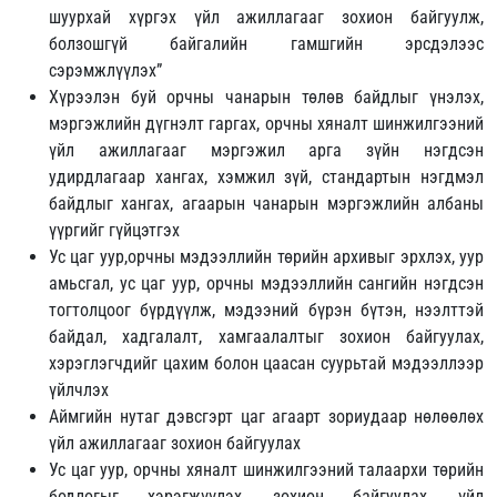
шуурхай хүргэх үйл ажиллагааг зохион байгуулж,
болзошгүй байгалийн гамшгийн эрсдэлээс
сэрэмжлүүлэх”
Хүрээлэн буй орчны чанарын төлөв байдлыг үнэлэх,
мэргэжлийн дүгнэлт гаргах, орчны хяналт шинжилгээний
үйл ажиллагааг мэргэжил арга зүйн нэгдсэн
удирдлагаар хангах, хэмжил зүй, стандартын нэгдмэл
байдлыг хангах, агаарын чанарын мэргэжлийн албаны
үүргийг гүйцэтгэх
Ус цаг уур,орчны мэдээллийн төрийн архивыг эрхлэх, уур
амьсгал, ус цаг уур, орчны мэдээллийн сангийн нэгдсэн
тогтолцоог бүрдүүлж, мэдээний бүрэн бүтэн, нээлттэй
байдал, хадгалалт, хамгаалалтыг зохион байгуулах,
хэрэглэгчдийг цахим болон цаасан суурьтай мэдээллээр
үйлчлэх
Аймгийн нутаг дэвсгэрт цаг агаарт зориудаар нөлөөлөх
үйл ажиллагааг зохион байгуулах
Ус цаг уур, орчны хяналт шинжилгээний талаархи төрийн
бодлогыг хэрэгжүүлэх, зохион байгуулах, үйл