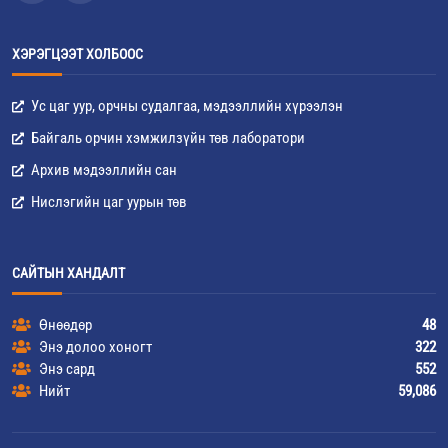
ХЭРЭГЦЭЭТ ХОЛБООС
Ус цаг уур, орчны судалгаа, мэдээллийн хүрээлэн
Байгаль орчин хэмжилзүйн төв лаборатори
Архив мэдээллийн сан
Нислэгийн цаг уурын төв
САЙТЫН ХАНДАЛТ
Өнөөдөр
48
Энэ долоо хоногт
322
Энэ сард
552
Нийт
59,086