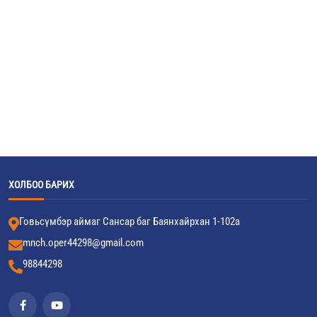
ХОЛБОО БАРИХ
Говьсүмбэр аймаг Сансар баг Баянхайрхан 1-102а
mnch.oper44298@gmail.com
98844298