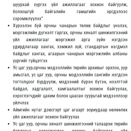
шуурхай хүргэх үйл ажиллагааг зохион байгуулж,
болзошгүй байгалийн гамшгийн эрсдэлээс
сэрэмжлүүлэх”
Хүрээлэн буй орчны чанарын төлөв байдлыг үнэлэх,
мэргэжлийн дүгнэлт гаргах, орчны хяналт шинжилгээний
үйл ажиллагааг мэргэжил арга зүйн нэгдсэн
удирдлагаар хангах, хэмжил зүй, стандартын нэгдмэл
байдлыг хангах, агаарын чанарын мэргэжлийн албаны
үүргийг гүйцэтгэх
Ус цаг уур,орчны мэдээллийн төрийн архивыг эрхлэх, уур
амьсгал, ус цаг уур, орчны мэдээллийн сангийн нэгдсэн
тогтолцоог бүрдүүлж, мэдээний бүрэн бүтэн, нээлттэй
байдал, хадгалалт, хамгаалалтыг зохион байгуулах,
хэрэглэгчдийг цахим болон цаасан суурьтай мэдээллээр
үйлчлэх
Аймгийн нутаг дэвсгэрт цаг агаарт зориудаар нөлөөлөх
үйл ажиллагааг зохион байгуулах
Ус цаг уур, орчны хяналт шинжилгээний талаархи төрийн
бодлогыг хэрэгжүүлэх, зохион байгуулах, үйл