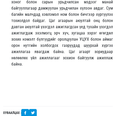
хоног болон сарын урьдчилсан мэдээг манай
байгууллагаар дамжуулан урьдчилан хүлээн авдаг. Сум
багийн малчдад хэвлэмэл ном болон бичгээр хүргүүлэх
тохиолдол байдаг. Цаг агаарын аюултай онц болон
давтан аюултай үзэгдэл ажиглагдсан үед тухайн үзэгдэл
ажиглагдаж эхэлмэгц эрч хүч, хугацаа зэрэг өгөгдөл
зохих нэмэлт бүлгүүдийг оролцуулан УЦУХ болон аймаг
орон нутгийн холбогдох газруудад шуурхай хүргэх
ажиллагаа явагдаж байна. Цаг агаарт зориудаар
нөлөөлөх үйл ажиллагааг зохион байгуулж ажиллаж
байна.
ХУВААЛЦАХ :