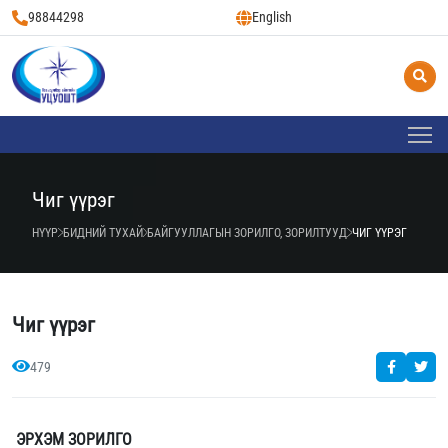
98844298
English
Чиг үүрэг
НҮҮР
БИДНИЙ ТУХАЙ
БАЙГУУЛЛАГЫН ЗОРИЛГО, ЗОРИЛТУУД
ЧИГ ҮҮРЭГ
Чиг үүрэг
479
ЭРХЭМ ЗОРИЛГО