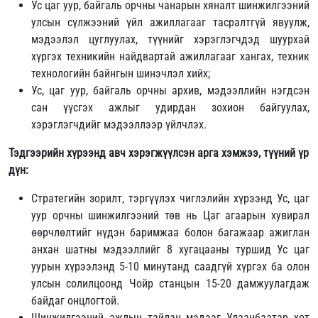
Ус цаг уур, байгаль орчны чанарын хяналт шинжилгээний
улсын сүлжээний үйл ажиллагааг тасралтгүй явуулж,
мэдээлэл цуглуулах, түүнийг хэрэглэгчдэд шуурхай
хүргэх техникийн найдвартай ажиллагааг хангах, техник
технологийн байнгын шинэчлэл хийх;
Ус, цаг уур, байгаль орчны архив, мэдээллийн нэгдсэн
сан үүсгэх ажлыг удирдан зохион байгуулах,
хэрэглэгчдийг мэдээллээр үйлчлэх.
Тэдгээрийн хүрээнд авч хэрэгжүүлсэн арга хэмжээ, түүний үр
дүн:
Стратегийн зорилт, тэргүүлэх чиглэлийн хүрээнд Ус, цаг
уур орчны шинжилгээний төв нь Цаг агаарын хувирал
өөрчлөлтийг нүдэн баримжаа болон багажаар ажиглан
анхан шатны мэдээллийг 8 хугацааны туршид Ус цаг
уурын хүрээлэнд 5-10 минутанд саадгүй хүргэх ба олон
улсын солилцоонд Чойр станцын 15-20 дамжуулагдаж
байдаг онцлогтой.
Шинжилгээний ажлын тайлан мэдээг Улаанбаатар хот