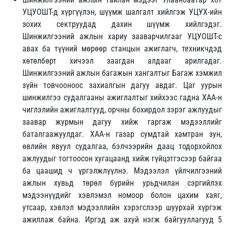
УЦУОШТ-д хүргүүлэн, шүүмж шалгалт хийлгэж УЦУХ-ийн
зохих сектруудад дахин шүүмж хийлгэдэг.
Шинжилгээний ажлын хариу зааварчилгааг УЦУОШТ-с
авах ба түүний мөрөөр станцын ажиглагч, техникчдэд
хөтөлбөрт хичээл заагдан алдааг арилгадаг.
Шинжилгээний ажлын багажын хангалтыг Багаж хэмжил
зүйн товчооноос захиалгын дагуу авдаг. Цаг уурын
шинжилгээ судалгааны ажиглалтыг хийхээс гадна ХАА-н
чиглэлийн ажиглалтууд, орчны бохирдол зэрэг ажлуудыг
заавар журмын дагуу хийж гаргаж мэдээллийг
баталгаажуулдаг. ХАА-н газар сумдтай хамтран зун,
өвлийн явуул судалгаа, бэлчээрийн даац тодорхойлох
ажлуудыг тогтоосон хугацаанд хийж гүйцэтгэсээр байгаа
ба цаашид ч үргэлжлүүлнэ. Мэдээлэл үйлчилгээний
ажлын хувьд төрөл бүрийн урьдчилан сэргийлэх
мэдээнүүдийг хэвлэмэл номоор болон цахим хаяг,
утсаар, хэвлэл мэдээллийн хэрэгслээр шуурхай хүргэж
ажиллаж байна. Иргэд аж ахуй нэгж байгууллагууд 5