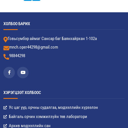
ХОЛБОО БАРИХ
Говьсүмбэр аймаг Сансар баг Баянхайрхан 1-102а
mnch.oper44298@gmail.com
98844298
ХЭРЭГЦЭЭТ ХОЛБООС
Ус цаг уур, орчны судалгаа, мэдээллийн хүрээлэн
Байгаль орчин хэмжилзүйн төв лаборатори
Архив мэдээллийн сан