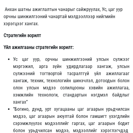
Анхан шатны ажиглалтын чанарыг сайжруулах, Ус, цаг уур
орчны шинжилгээний чанартай мэлдээллээр нийгмийн
хэрэгцээг хангах.
Стратегийн зорилт
Үйл ажилгааны стратегийн зорилт:
Ус цаг уур, орчны шинжилгээний улсын сүлжээг
мэргэжил, арга зүйн удирдлагаар хангаж, улсын
сүлжээний тогтвортой тасралтгүй үйл ажиллагааг
хангаж, техник, технологийн шинэчлэл, дотоодын болон
олон улсын мэдээ солилцооны хэвийн ажиллагаа,
хэмжлийн технологи, стандартын нэгдмэл байдлыг
хангах”
”Богино, дунд, урт хугацааны цаг агаарын урьдчилсан
мэдээ, цаг агаарын аюултай болон гамшигт үзэгдлийн
сэрэмжлүүлэх мэдээллийг гаргах, цаг агаарын бодит
болон урьдчилсан мэдээ, мэдээллийг хэрэглэгчдэд