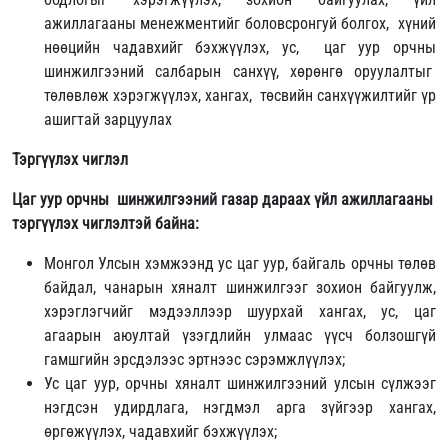
ажиллагааны менежментийг боловсронгуй болгох, хүний
нөөцийн чадавхийг бэхжүүлэх, ус, цаг уур орчны
шинжилгээний салбарын санхүү, хөрөнгө оруулалтыг
төлөвлөж хэрэгжүүлэх, хангах, төсвийн санхүүжилтийг үр
ашигтай зарцуулах
Тэргүүлэх чиглэл
Цаг уур орчны шинжилгээний газар дараах үйл ажиллагааны
тэргүүлэх чиглэлтэй байна:
Монгол Улсын хэмжээнд ус цаг уур, байгаль орчны төлөв
байдал, чанарын хяналт шинжилгээг зохион байгуулж,
хэрэглэгчийг мэдээллээр шуурхай хангах, ус, цаг
агаарын аюултай үзэгдлийн улмаас үүсч болзошгүй
гамшгийн эрсдэлээс эртнээс сэрэмжлүүлэх;
Ус цаг уур, орчны хяналт шинжилгээний улсын сүлжээг
нэгдсэн удирдлага, нэгдмэл арга зүйгээр хангах,
өргөжүүлэх, чадавхийг бэхжүүлэх;