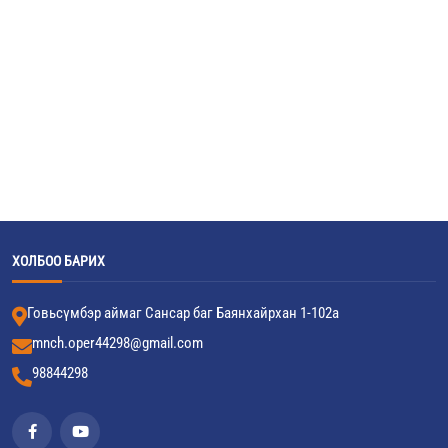
ХОЛБОО БАРИХ
Говьсүмбэр аймаг Сансар баг Баянхайрхан 1-102а
mnch.oper44298@gmail.com
98844298