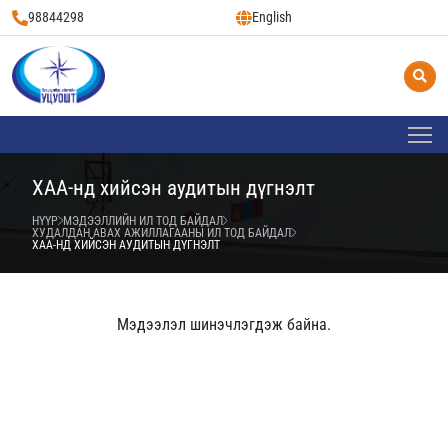
98844298
English
ХАА-нд хийсэн аудитын дүгнэлт
НҮҮР
МЭДЭЭЛЛИЙН ИЛ ТОД БАЙДАЛ
ХУДАЛДАН АВАХ АЖИЛЛАГААНЫ ИЛ ТОД БАЙДАЛ
ХАА-НД ХИЙСЭН АУДИТЫН ДҮГНЭЛТ
Мэдээлэл шинэчлэгдэж байна.