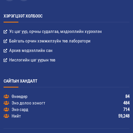
ХЭРЭГЦЭЭТ ХОЛБООС
Ус цаг уур, орчны судалгаа, мэдээллийн хүрээлэн
Байгаль орчин хэмжилзүйн төв лаборатори
Архив мэдээллийн сан
Нислэгийн цаг уурын төв
САЙТЫН ХАНДАЛТ
Өнөөдөр
84
Энэ долоо хоногт
484
Энэ сард
714
Нийт
59,248