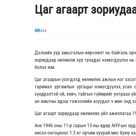
Цаг агаарт зориуда
494
Дэлхийн уур амьсгалын өөрчлөлт нь байгаль ор
зориудаар нөлөөлж хур тунадас нэмэгдүүлэх нь 
болох юм.
Цаг агаарын үзэгдэлд нөлөөлөх ажлын нэг хэсэг
таримал ургамлын ургацыг нэмэгдүүлэх, усан с
хүндрэлтэй ой, хөвч, тайгын түймрийг унтраах ү
ан амьтны идэш тэжээлийн асуудал ч мөн энд х
Цаг агаарт зориудаар нөлөөлөх үйл ажиллагаа 1
Анх 1946 оны 11-р сарын 13-ны өдөр АНУ-ын эр
нисэх онгоцноос 1.5 кг орчим хуурай мөс буюу 