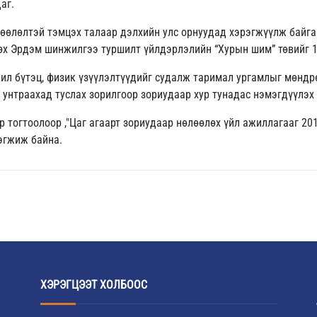
аг.
лөөлөлтэй тэмцэх талаар дэлхийн улс орнуудад хэрэгжүүлж байг
өх Эрдэм шинжилгээ туршилт үйлдэрлэлийн “Хурын шим” төвийг 1
чил бүтэц, физик үзүүлэлтүүдийг судалж таримал ургамлыг мөндрө
г унтраахад туслах зорилгоор зориудаар хур тунадас нэмэгдүүлэх
 тогтоолоор ,"Цаг агаарт зориудаар нөлөөлөх үйл ажиллагааг 201
эгжиж байна.
ХЭРЭГЦЭЭТ ХОЛБООС