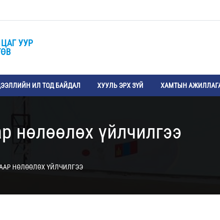
 ЦАГ УУР
ТӨВ
ЭЭЛЛИЙН ИЛ ТОД БАЙДАЛ
ХУУЛЬ ЭРХ ЗҮЙ
ХАМТЫН АЖИЛЛАГ
ар нөлөөлөх үйлчилгээ
ДААР НӨЛӨӨЛӨХ ҮЙЛЧИЛГЭЭ