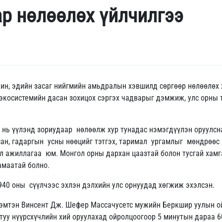
ар нөлөөлөх үйлчилгээ
чин, эдийн засаг нийгмийн амьдралын хэвшилд сөргөөр нөлөөлөх 
экосистемийн дасан зохицох сэргэх чадварыг дэмжиж, улс орны 
 нь үүлэнд зориудаар нөлөөлж хур тунадас нэмэгдүүлэн оруулсна
ан, гадаргын усны нөөцийг тэтгэх, таримал ургамлыг мөндрөөс
йл ажиллагаа юм. Монгол орны дархан цаазтай болон тусгай хамга
амаатай болно.
940 оны сүүлчээс эхлэн дэлхийн улс орнуудад хөгжиж эхэлсэн.
дэмтэн Винсент Дж. Шефер Массачусетс мужийн Беркшир уулын о
хатуу нүүрсхүчлийн хий оруулахад ойролцоогоор 5 минутын дараа 