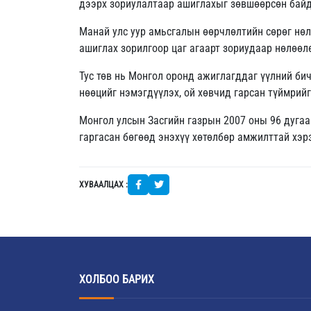
дээрх зориулалтаар ашиглахыг зөвшөөрсөн байд
Манай улс уур амьсгалын өөрчлөлтийн сөрөг нө
ашиглах зорилгоор цаг агаарт зориудаар нөлөөл
Тус төв нь Монгол оронд ажиглагддаг үүлний би
нөөцийг нэмэгдүүлэх, ой хөвчид гарсан түймрий
Монгол улсын Засгийн газрын 2007 оны 96 дугаар
гаргасан бөгөөд энэхүү хөтөлбөр амжилттай хэр
ХУВААЛЦАХ :
ХОЛБОО БАРИХ