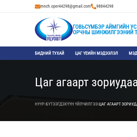
mnch.oper44298@gmail.com
98844298
ГОВЬСҮМБЭР АЙМГИЙН УС
ОРЧНЫ ШИНЖИЛГЭЭНИЙ 
БИДНИЙ ТУХАЙ
ЦАГ ҮЕИЙН МЭДЭЭЛЭЛ
МЭД
Цаг агаарт зориуда
НҮҮР
БҮТЭЭГДЭХҮҮН ҮЙЛЧИЛГЭЭ
ЦАГ АГААРТ ЗОРИУ