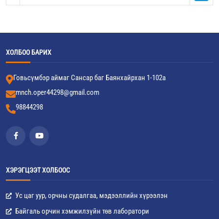
ХОЛБОО БАРИХ
Говьсүмбэр аймаг Сансар баг Баянхайрхан 1-102а
mnch.oper44298@gmail.com
98844298
ХЭРЭГЦЭЭТ ХОЛБООС
Ус цаг уур, орчны судалгаа, мэдээллийн хүрээлэн
Байгаль орчин хэмжилзүйн төв лаборатори