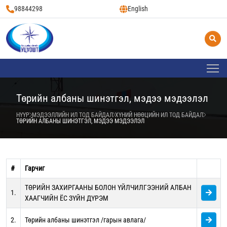
98844298
English
Төрийн албаны шинэтгэл, мэдээ мэдээлэл
НҮҮР
МЭДЭЭЛЛИЙН ИЛ ТОД БАЙДАЛ
ХҮНИЙ НӨӨЦИЙН ИЛ ТОД БАЙДАЛ
ТӨРИЙН АЛБАНЫ ШИНЭТГЭЛ, МЭДЭЭ МЭДЭЭЛЭЛ
#
Гарчиг
ТӨРИЙН ЗАХИРГААНЫ БОЛОН ҮЙЛЧИЛГЭЭНИЙ АЛБАН
1.
ХААГЧИЙН ЁС ЗҮЙН ДҮРЭМ
2.
Төрийн албаны шинэтгэл /гарын авлага/