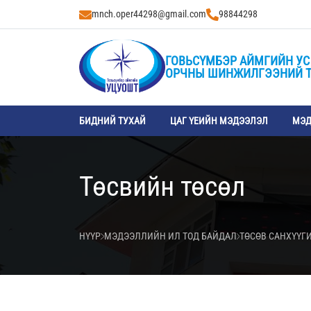
mnch.oper44298@gmail.com
98844298
ГОВЬСҮМБЭР АЙМГИЙН УС
ОРЧНЫ ШИНЖИЛГЭЭНИЙ 
БИДНИЙ ТУХАЙ
ЦАГ ҮЕИЙН МЭДЭЭЛЭЛ
МЭД
Төсвийн төсөл
НҮҮР
МЭДЭЭЛЛИЙН ИЛ ТОД БАЙДАЛ
ТӨСӨВ САНХҮҮГ