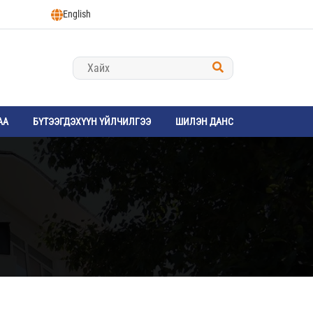
English
АА
БҮТЭЭГДЭХҮҮН ҮЙЛЧИЛГЭЭ
ШИЛЭН ДАНС