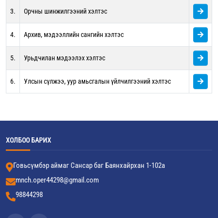
3.
Орчны шинжилгээний хэлтэс
4.
Архив, мэдээллийн сангийн хэлтэс
5.
Урьдчилан мэдээлэх хэлтэс
6.
Улсын сүлжээ, уур амьсгалын үйлчилгээний хэлтэс
ХОЛБОО БАРИХ
Говьсүмбэр аймаг Сансар баг Баянхайрхан 1-102а
mnch.oper44298@gmail.com
98844298