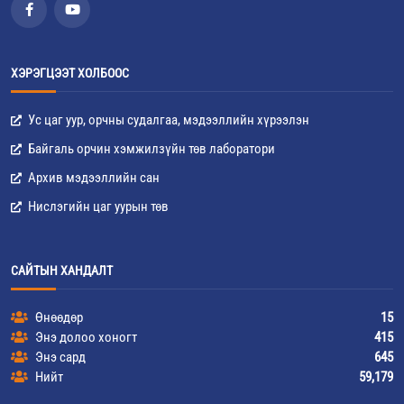
ХЭРЭГЦЭЭТ ХОЛБООС
Ус цаг уур, орчны судалгаа, мэдээллийн хүрээлэн
Байгаль орчин хэмжилзүйн төв лаборатори
Архив мэдээллийн сан
Нислэгийн цаг уурын төв
САЙТЫН ХАНДАЛТ
Өнөөдөр
15
Энэ долоо хоногт
415
Энэ сард
645
Нийт
59,179