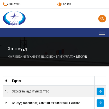
98844298
English
Хэлтсүүд
НҮҮР
БИДНИЙ ТУХАЙ
БҮТЭЦ, ЗОХИОН БАЙГУУЛАЛТ
ХЭЛТСҮҮД
#
Гарчиг
1.
Захиргаа, аудитын хэлтэс
2.
Санхүү, төлөвлөлт, хамтын ажиллагааны хэлтэс