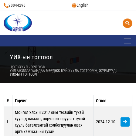
98844298
English
УИХ-ын тогтоол
НҮҮР
ХУУЛЬ ЭРХ ЗҮЙ
ҮЙЛ АЖИЛЛАГААНДАА МӨРДӨЖ БУЙ ХУУЛЬ ТОГТООМЖ, ЖУРМУУД
УИХ-ЫН ТОГТООЛ
#
Гарчиг
Огноо
Монгол Улсын 2017 оны төсвийн тухай
хуульд нэмэлт, өөрчлөлт оруулах тухай
1.
2024.12.10
хууль баталсантай холбогдуулан авах
арга хэмжээний тухай