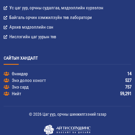
Ус цаг уур, орчны судалгаа, мэдээллийн хүрээлэн
Байгаль орчин хэмжилзүйн төв лаборатори
Архив мэдээллийн сан
Нислэгийн цаг уурын төв
САЙТЫН ХАНДАЛТ
Өнөөдөр
14
Энэ долоо хоногт
527
Энэ сард
757
Нийт
59,291
© 2026 Цаг уур, орчны шинжилгээний газар