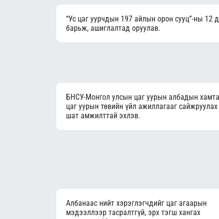
“Ус цаг уурчдын 197 айлын орон сууц”-ны 12 
барьж, ашиглалтад оруулав.
БНСУ-Монгол улсын цаг уурын албадын хамта
цаг уурын төвийн үйл ажиллагааг сайжруулах 
шат амжилттай эхлэв.
Албанаас нийт хэрэглэгчдийг цаг агаарын
мэдээллээр тасралтгүй, эрх тэгш хангах