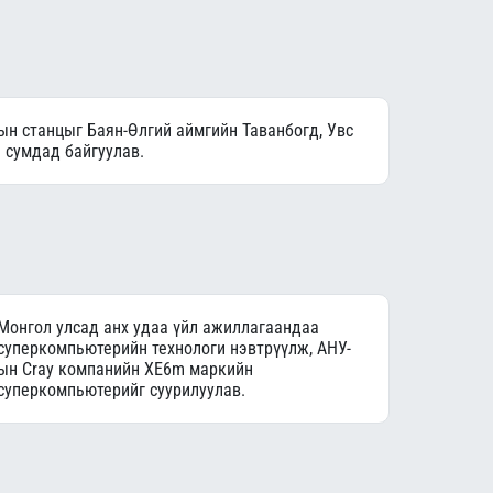
ын станцыг Баян-Өлгий аймгийн Таванбогд, Увс
 сумдад байгуулав.
Монгол улсад анх удаа үйл ажиллагаандаа
суперкомпьютерийн технологи нэвтрүүлж, АНУ-
ын Cray компанийн XE6m маркийн
суперкомпьютерийг суурилуулав.