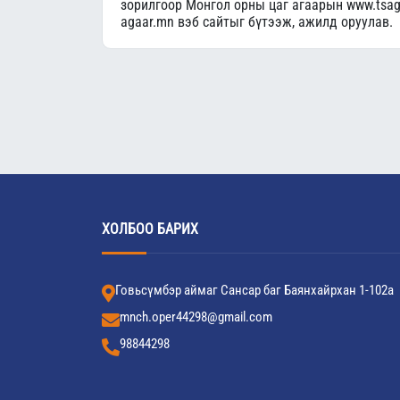
зорилгоор Монгол орны цаг агаарын www.tsag
agaar.mn вэб сайтыг бүтээж, ажилд оруулав.
ХОЛБОО БАРИХ
Говьсүмбэр аймаг Сансар баг Баянхайрхан 1-102а
mnch.oper44298@gmail.com
98844298