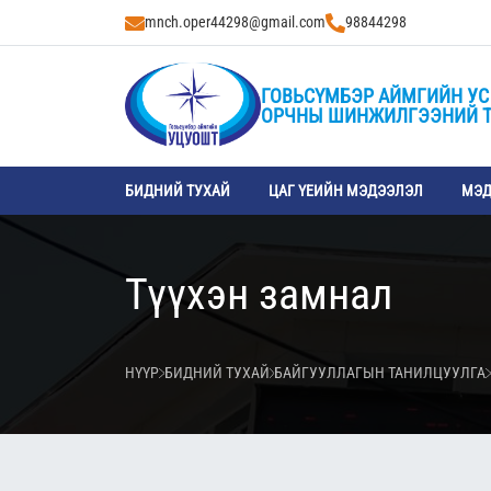
mnch.oper44298@gmail.com
98844298
ГОВЬСҮМБЭР АЙМГИЙН УС
ОРЧНЫ ШИНЖИЛГЭЭНИЙ 
БИДНИЙ ТУХАЙ
ЦАГ ҮЕИЙН МЭДЭЭЛЭЛ
МЭД
Түүхэн замнал
НҮҮР
БИДНИЙ ТУХАЙ
БАЙГУУЛЛАГЫН ТАНИЛЦУУЛГА