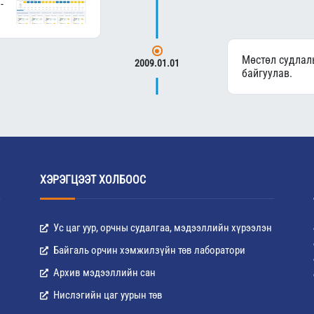
-
Мөстөл судлал
2009.01.01
байгуулав.
ХЭРЭГЦЭЭТ ХОЛБООС
Ус цаг уур, орчны судалгаа, мэдээллийн хүрээлэн
Байгаль орчин хэмжилзүйн төв лаборатори
Архив мэдээллийн сан
Нислэгийн цаг уурын төв