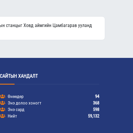
ын станцыг Ховд аймгийн Цамбагарав ууланд
САЙТЫН ХАНДАЛТ
Өнөөдөр
94
Энэ долоо хоногт
368
Энэ сард
598
Нийт
59,132