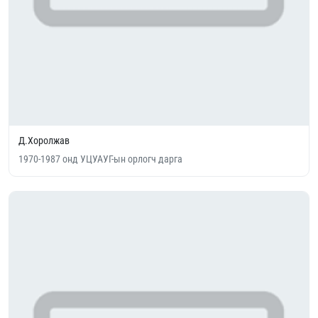
Д.Хоролжав
1970-1987 онд УЦУАУГ-ын орлогч дарга