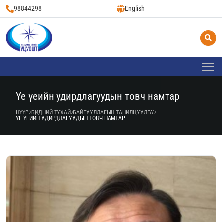
98844298
English
Үе үеийн удирдлагуудын товч намтар
НҮҮР
БИДНИЙ ТУХАЙ
БАЙГУУЛЛАГЫН ТАНИЛЦУУЛГА
ҮЕ ҮЕИЙН УДИРДЛАГУУДЫН ТОВЧ НАМТАР