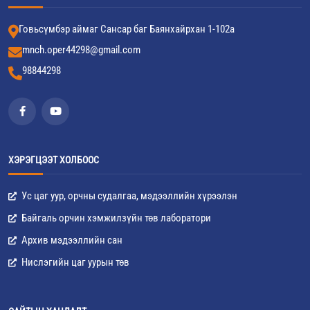
Говьсүмбэр аймаг Сансар баг Баянхайрхан 1-102а
mnch.oper44298@gmail.com
98844298
ХЭРЭГЦЭЭТ ХОЛБООС
Ус цаг уур, орчны судалгаа, мэдээллийн хүрээлэн
Байгаль орчин хэмжилзүйн төв лаборатори
Архив мэдээллийн сан
Нислэгийн цаг уурын төв