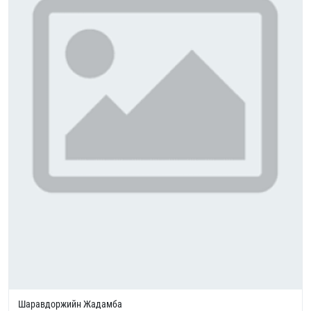
Шаравдоржийн Жадамба