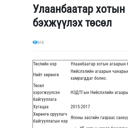
Улаанбаатар хотын
бэхжүүлэх төсөл
315
Төслийн нэр
Улаанбаатар хотын агаарын 
Нийслэлийн агаарын чанарын 
Нийт хөрөнгө
хамрагддаг болно.
Төсөл
хэрэгжүүлсэн
НЗДТГ-ын Нийслэлийн агаар
байгууллага
Хугацаа
2015-2017
Хөрөнгө оруулагч
Японы засгийн газраас санхү
байгууллагын нэр