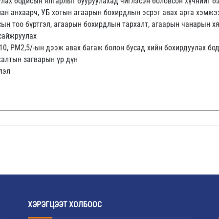
улах бодисын ялгарлыг бууруулахад чиглэсэн боловсон хүчнийг бэ
лан анхаарч, УБ хотын агаарын бохирдлын эсрэг авах арга хэмж
сын тоо бүртгэл, агаарын бохирдлын тархалт, агаарын чанарын х
 сайжруулах
10, РМ2,5/-ын дээж авах багаж болон бусад хийн бохирдуулах бо
алтын загварын үр дүн
лэл
ХЭРЭГЦЭЭТ ХОЛБООС