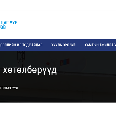
 ЦАГ УУР
ТӨВ
ЭЭЛЛИЙН ИЛ ТОД БАЙДАЛ
ХУУЛЬ ЭРХ ЗҮЙ
ХАМТЫН АЖИЛЛАГ
 хөтөлбөрүүд
ӨТӨЛБӨРҮҮД