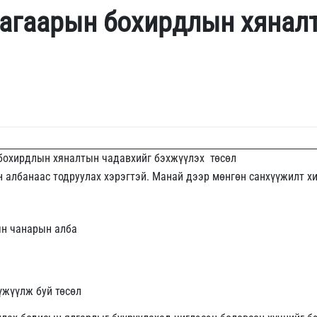
 агаарын бохирдлын хянал
бохирдлын хяналтын чадавхийг бэхжүүлэх төсөл
албанаас тодруулах хэрэгтэй. Манай дээр мөнгөн санхүүжилт хи
ын чанарын алба
үжүүлж буй төсөл