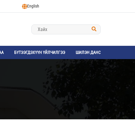
English
АА
БҮТЭЭГДЭХҮҮН ҮЙЛЧИЛГЭЭ
ШИЛЭН ДАНС