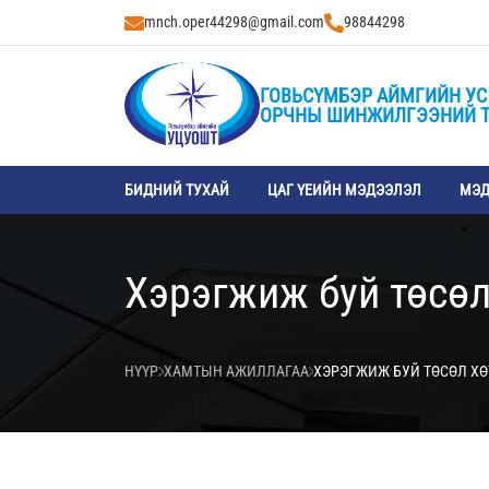
mnch.oper44298@gmail.com
98844298
ГОВЬСҮМБЭР АЙМГИЙН УС
ОРЧНЫ ШИНЖИЛГЭЭНИЙ 
БИДНИЙ ТУХАЙ
ЦАГ ҮЕИЙН МЭДЭЭЛЭЛ
МЭД
Хэрэгжиж буй төсөл
НҮҮР
ХАМТЫН АЖИЛЛАГАА
ХЭРЭГЖИЖ БУЙ ТӨСӨЛ Х