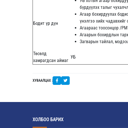
​УБ хотын агаар бохирду
бүрдүүлэх талыг чухалч
Агаар бохирдуулах боди
үнэлгээ хийх чадавхийг
Бодит үр дүн
Агаараас тоосонцор /РМ
Агаарын бохирдлын тарх
Загварын тайлал, мэдээ
Төсөлд
УБ
хамрагдсан аймаг
ХУВААЛЦАХ :
ХОЛБОО БАРИХ