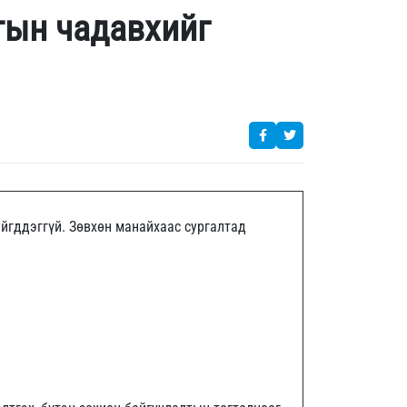
тын чадавхийг
йгддэггүй. Зөвхөн манайхаас сургалтад