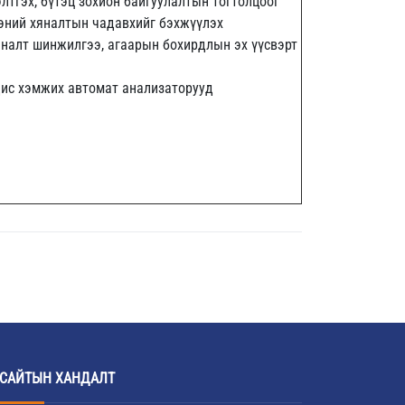
лтгэх, бүтэц зохион байгуулалтын тогтолцоог
ээний хяналтын чадавхийг бэхжүүлэх
яналт шинжилгээ, агаарын бохирдлын эх үүсвэрт
дис хэмжих автомат анализаторууд
САЙТЫН ХАНДАЛТ